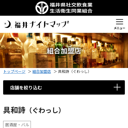
メニュー
組合加盟店
トップページ
＞
組合加盟店
＞
具和詩（ぐわっし）
店舗を絞り込む
具和詩
（ぐわっし）
居酒屋・バル