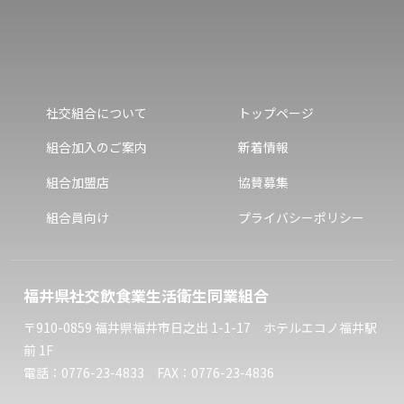
社交組合について
トップページ
組合加入のご案内
新着情報
組合加盟店
協賛募集
組合員向け
プライバシーポリシー
福井県社交飲食業生活衛生同業組合
〒910-0859 福井県福井市日之出 1-1-17 ホテルエコノ福井駅
前 1F
電話：0776-23-4833 FAX：0776-23-4836