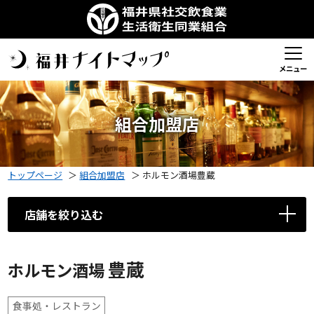
メニュー
組合加盟店
トップページ
＞
組合加盟店
＞
ホルモン酒場豊蔵
店舗を絞り込む
豊蔵
ホルモン酒場
食事処・レストラン