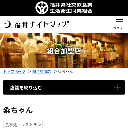
メニュー
組合加盟店
トップページ
＞
組合加盟店
＞
粂ちゃん
店舗を絞り込む
粂ちゃん
食事処・レストラン